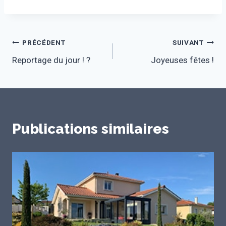
Navigation
PRÉCÉDENT
SUIVANT
Reportage du jour ! ?
Joyeuses fêtes !
de
l’article
Publications similaires