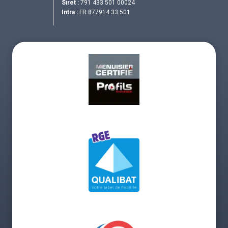
Siret :
791 433 501 00024
Intra :
FR 877914 33 501