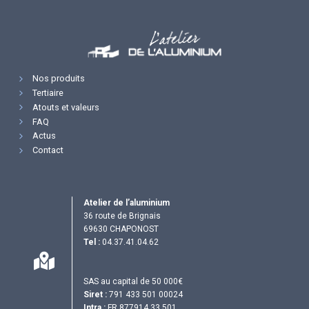
Nos produits
Tertiaire
Atouts et valeurs
FAQ
Actus
Contact
Atelier de l’aluminium
36 route de Brignais
69630 CHAPONOST
Tel :
04.37.41.04.62
SAS au capital de 50 000€
Siret :
791 433 501 00024
Intra :
FR 877914 33 501