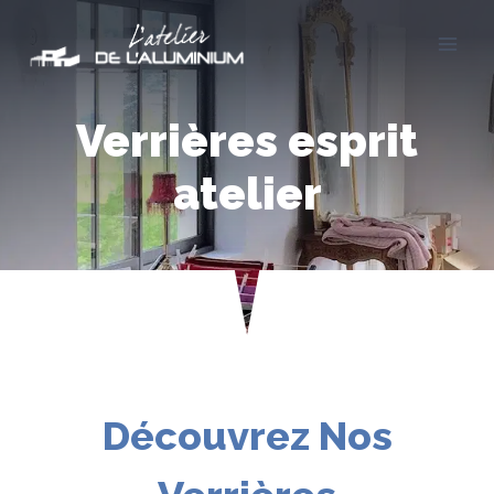
Aller
au
contenu
Verrières esprit
atelier
Découvrez Nos