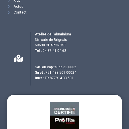
FAQ
Actus
Contact
Atelier de l’aluminium
36 route de Brignais
69630 CHAPONOST
Tel :
04.37.41.04.62
SAS au capital de 50 000€
Siret :
791 433 501 00024
Intra :
FR 877914 33 501