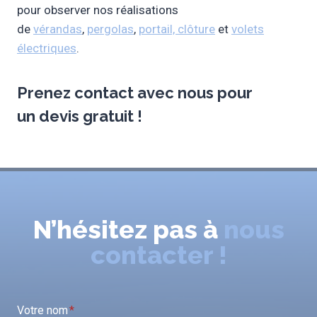
pour observer nos réalisations
de
vérandas
,
pergolas
,
portail, clôture
et
volets
électriques
.
Prenez contact avec nous pour
un
devis gratuit
!
N’hésitez pas à
nous
contacter !
Votre nom
*