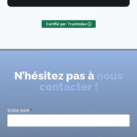
Certifié par: Trustindex
N’hésitez pas à
nous
contacter !
Votre nom
*