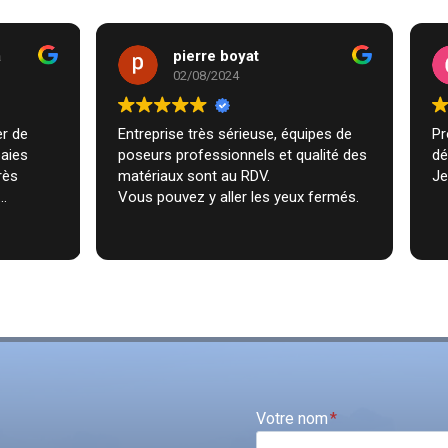
erre boyat
Claire
/08/2024
13/05/2024
 sérieuse, équipes de
Professionnalisme et qualité
ofessionnels et qualité des
définissent cette entreprise !
sont au RDV.
Je la recommande fortement !
z y aller les yeux fermés.
Votre nom
*