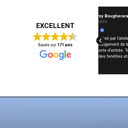
Jérémy Bougherara
pi
05/10/2024
02
EXCELLENT
Super travail réalisé par l'atelier de
Entreprise très
l'aluminium. Changement de baies
poseurs pr
Basée sur
171 avis
vitrées et de porte d'entrée. Très
matériaux 
bonne qualité des fenêtres et
Vous pouve
installation très professionnelle chez
Lire la suite
nous. Je recommande vivement.