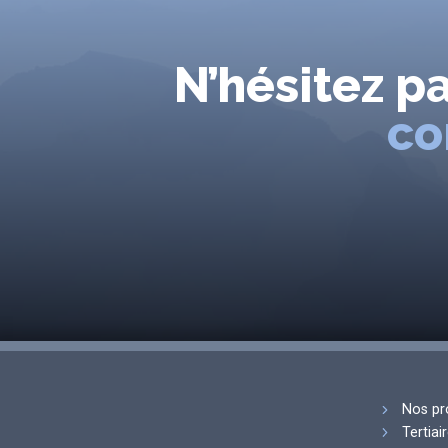
N’hésitez p
co
Nos pr
Tertiai