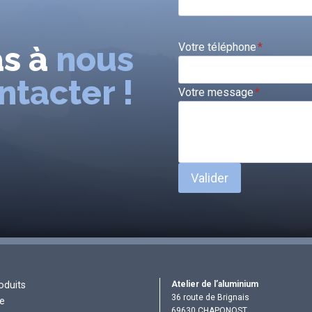
as à
nous
Votre téléphone
*
ntacter !
Votre message
*
Valider
Atelier de l’aluminium
oduits
36 route de Brignais
re
69630 CHAPONOST