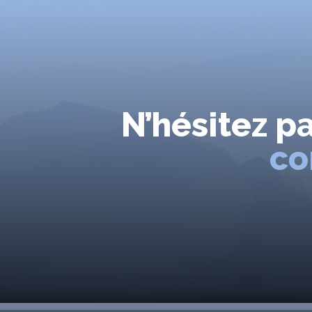
N’hésitez p
co