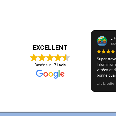
Jé
05
EXCELLENT
Super travai
l'aluminiu
Basée sur
171 avis
vitrées et 
bonne quali
installatio
Lire la suite
nous. Je r