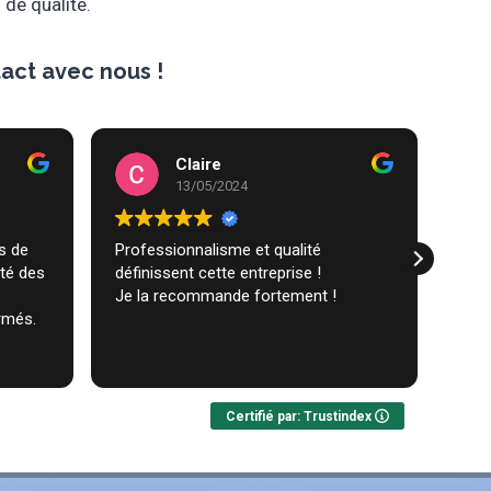
 de qualité.
act avec nous !
Claire
13/05/2024
Professionnalisme et qualité
Trav
ité des
définissent cette entreprise !
comm
Je la recommande fortement !
réal
rmés.
très
ques
Lire 
Nou
Certifié par: Trustindex