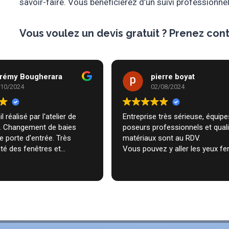
savoir-faire. Vous bénéficierez d’un suivi professionnel
Vous voulez un
devis gratuit
? Prenez cont
rémy Bougherara
pierre boyat
/10/2024
02/08/2024
l réalisé par l'atelier de
Entreprise très sérieuse, équipes de
m. Changement de baies
poseurs professionnels et qual
de porte d'entrée. Très
matériaux sont au RDV.
té des fenêtres et
Vous pouvez y aller les yeux fe
n très professionnelle chez
ecommande vivement.