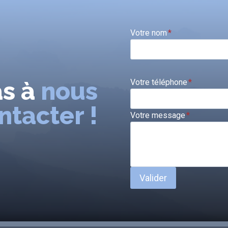
Votre nom
*
as à
nous
Votre téléphone
*
ntacter !
Votre message
*
Valider