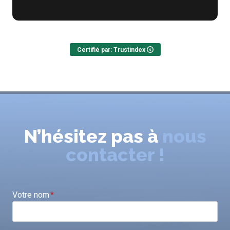
Certifié par: Trustindex
N’hésitez pas à
nous
contacter !
Votre nom
*