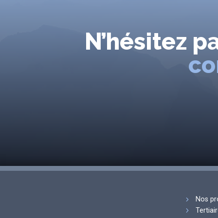
N’hésitez p
co
Nos pr
Tertiai