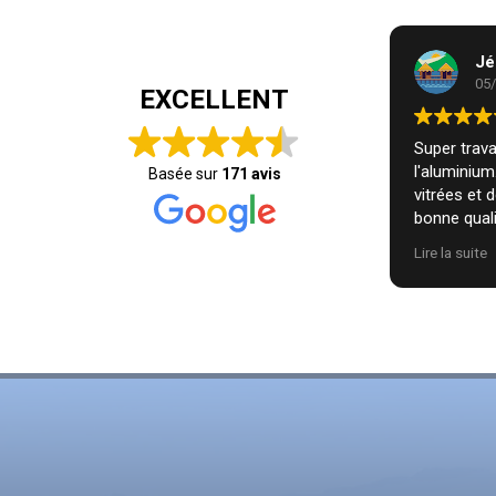
Jé
05
EXCELLENT
Super travai
l'aluminiu
Basée sur
171 avis
vitrées et 
bonne quali
installatio
Lire la suite
nous. Je r