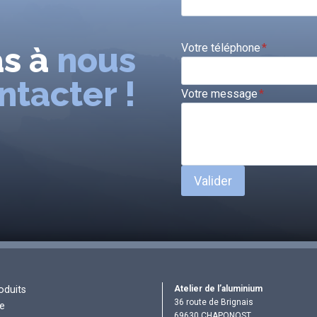
as à
nous
Votre téléphone
*
ntacter !
Votre message
*
Valider
Atelier de l’aluminium
oduits
36 route de Brignais
re
69630 CHAPONOST