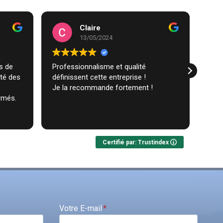
Claire
13/05/2024
Professionnalisme et qualité
Trav
ité des
définissent cette entreprise !
comm
Je la recommande fortement !
réal
rmés.
très
ques
Lire 
Nou
Certifié par: Trustindex
Votre E-mail
*