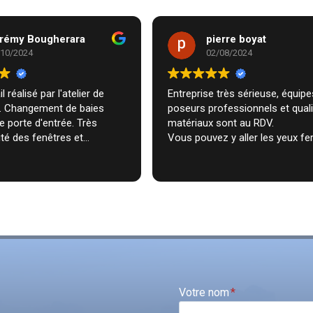
rémy Bougherara
pierre boyat
/10/2024
02/08/2024
l réalisé par l'atelier de
Entreprise très sérieuse, équipes de
m. Changement de baies
poseurs professionnels et qual
de porte d'entrée. Très
matériaux sont au RDV.
té des fenêtres et
Vous pouvez y aller les yeux fe
n très professionnelle chez
ecommande vivement.
Votre nom
*