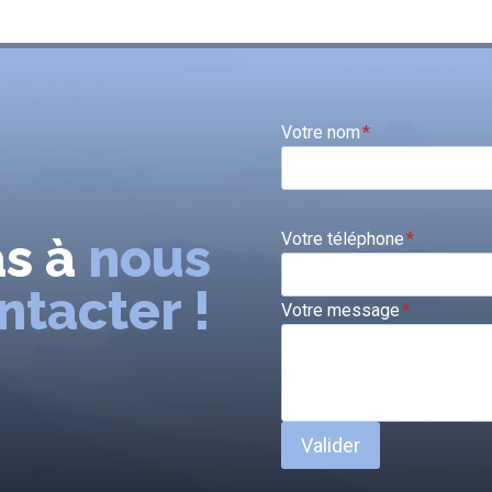
Votre nom
*
as à
nous
Votre téléphone
*
ntacter !
Votre message
*
Valider