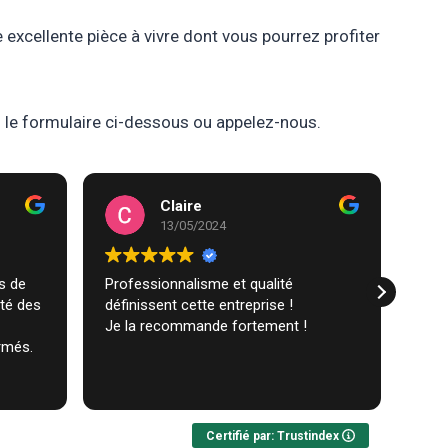
 excellente pièce à vivre dont vous pourrez profiter
z le formulaire ci-dessous ou appelez-nous.
Claire
13/05/2024
Professionnalisme et qualité
Trav
ité des
définissent cette entreprise !
comm
Je la recommande fortement !
réal
rmés.
très
ques
Lire 
Nou
Certifié par: Trustindex