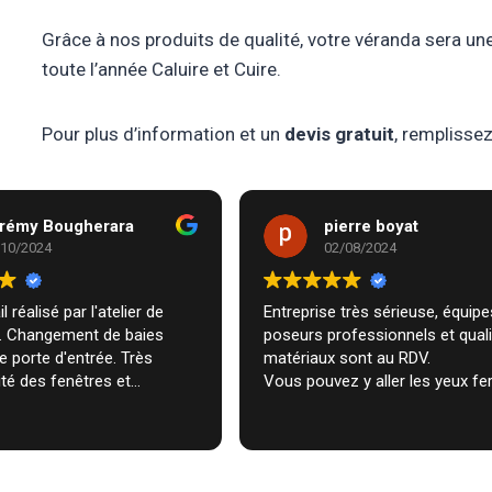
Grâce à nos produits de qualité, votre véranda sera une
toute l’année Caluire et Cuire.
Pour plus d’information et un
devis gratuit
, remplisse
rémy Bougherara
pierre boyat
/10/2024
02/08/2024
l réalisé par l'atelier de
Entreprise très sérieuse, équipes de
m. Changement de baies
poseurs professionnels et qual
de porte d'entrée. Très
matériaux sont au RDV.
té des fenêtres et
Vous pouvez y aller les yeux fe
n très professionnelle chez
ecommande vivement.