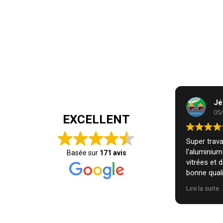
Jé
05
EXCELLENT
Super travai
l'aluminiu
Basée sur
171 avis
vitrées et 
bonne quali
installatio
Lire la suite
nous. Je r