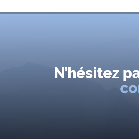
N’hésitez p
co