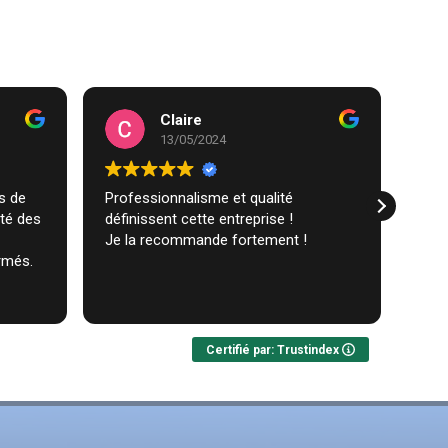
Claire
13/05/2024
Professionnalisme et qualité
Trav
ité des
définissent cette entreprise !
comm
Je la recommande fortement !
réal
rmés.
très
ques
Lire 
Nou
Certifié par: Trustindex