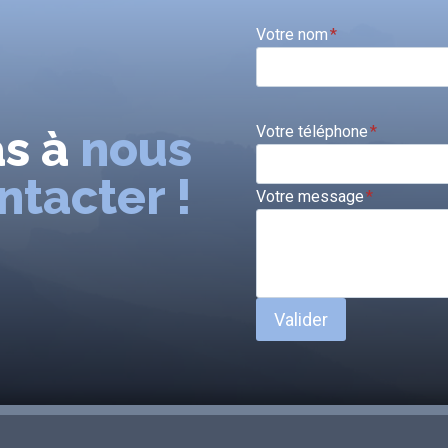
Votre nom
*
as à
nous
Votre téléphone
*
ntacter !
Votre message
*
Valider