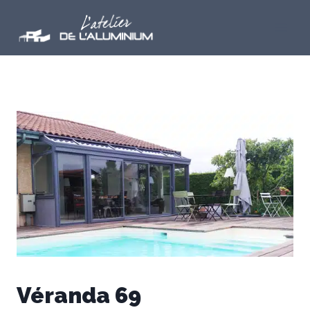
Aller
au
contenu
Véranda 69