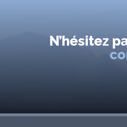
N’hésitez p
co