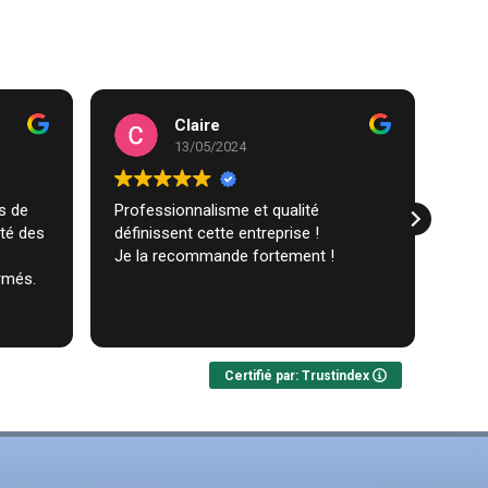
Claire
13/05/2024
Professionnalisme et qualité
Trav
ité des
définissent cette entreprise !
comm
Je la recommande fortement !
réal
rmés.
très
ques
Lire 
Nou
Certifié par: Trustindex