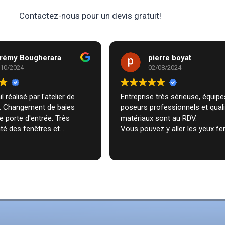
Contactez-nous pour un devis gratuit!
rémy Bougherara
pierre boyat
/10/2024
02/08/2024
l réalisé par l'atelier de
Entreprise très sérieuse, équipes de
m. Changement de baies
poseurs professionnels et qual
de porte d'entrée. Très
matériaux sont au RDV.
té des fenêtres et
Vous pouvez y aller les yeux fe
n très professionnelle chez
ecommande vivement.