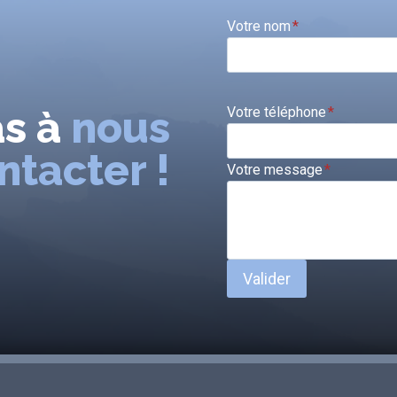
Votre nom
*
as à
nous
Votre téléphone
*
ntacter !
Votre message
*
Valider