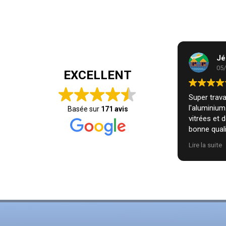
Jé
05
EXCELLENT
Super travai
l'aluminiu
Basée sur
171 avis
vitrées et 
bonne quali
installatio
Lire la suite
nous. Je r