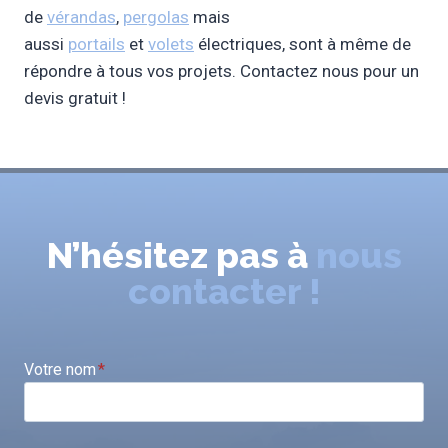
de
vérandas
,
perg
o
las
mais
aussi
portails
et
volets
électriques, sont à même de
répondre à tous vos projets. Contactez nous pour un
devis gratuit !
N’hésitez pas à
nous
contacter !
Votre nom
*