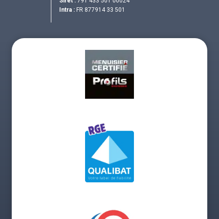
Siret :
791 433 501 00024
Intra :
FR 877914 33 501