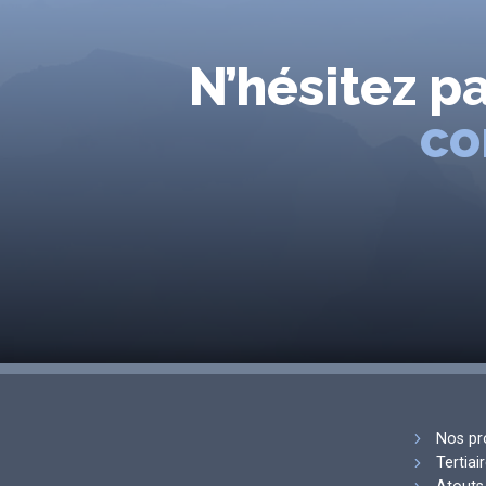
N’hésitez p
co
Nos pr
Tertiai