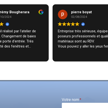
rémy Bougherara
pierre boyat
/10/2024
02/08/2024
l réalisé par l'atelier de
Entreprise très sérieuse, équipes de
m. Changement de baies
poseurs professionnels et qual
de porte d'entrée. Très
matériaux sont au RDV.
té des fenêtres et
Vous pouvez y aller les yeux fe
n très professionnelle chez
ecommande vivement.
Votre nom
*