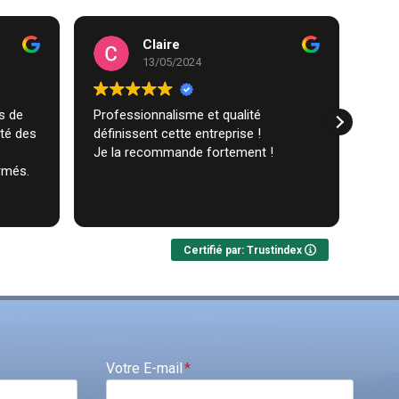
Claire
13/05/2024
Professionnalisme et qualité
Trav
ité des
définissent cette entreprise !
comm
Je la recommande fortement !
réal
rmés.
très
ques
Lire 
Nou
Certifié par: Trustindex
Votre E-mail
*