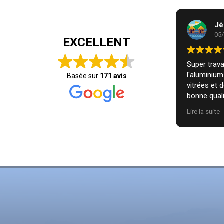
Jé
05
EXCELLENT
Super travai
l'aluminiu
Basée sur
171 avis
vitrées et 
bonne quali
installatio
Lire la suite
nous. Je r