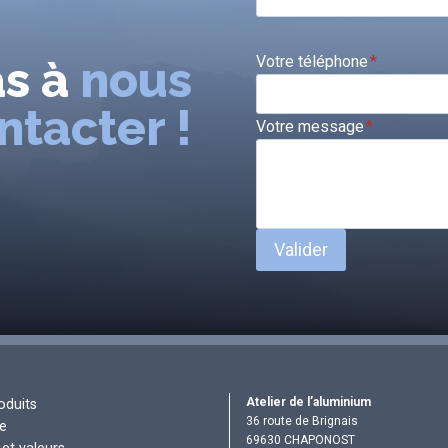
as à
nous
Votre téléphone
*
ntacter !
Votre message
*
Valider
Atelier de l’aluminium
oduits
36 route de Brignais
re
69630 CHAPONOST