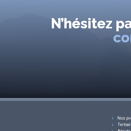
N’hésitez p
co
Nos pr
Tertiai