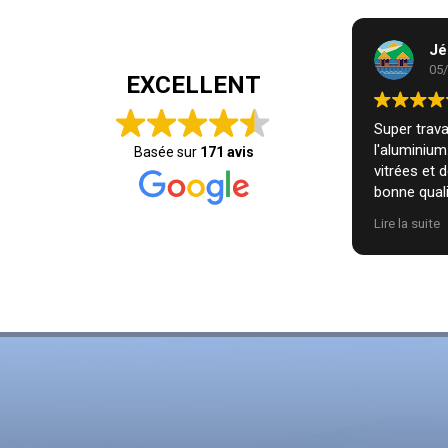
Jé
05
EXCELLENT
Super travai
l'aluminiu
Basée sur
171 avis
vitrées et 
bonne quali
installatio
Lire la suite
nous. Je r