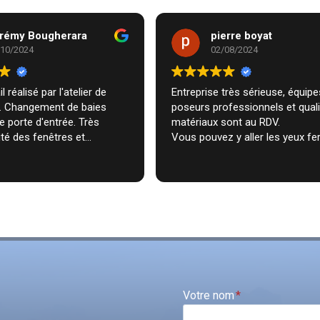
rémy Bougherara
pierre boyat
/10/2024
02/08/2024
l réalisé par l'atelier de
Entreprise très sérieuse, équipes de
m. Changement de baies
poseurs professionnels et qual
de porte d'entrée. Très
matériaux sont au RDV.
té des fenêtres et
Vous pouvez y aller les yeux fe
n très professionnelle chez
ecommande vivement.
Votre nom
*