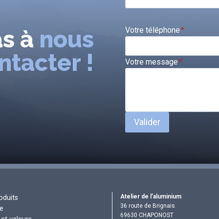
as à
nous
Votre téléphone
*
ntacter !
Votre message
*
Valider
Atelier de l’aluminium
oduits
36 route de Brignais
re
69630 CHAPONOST