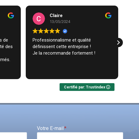
Claire
13/05/2024
Professionnalisme et qualité
Trav
ité des
définissent cette entreprise !
comm
Je la recommande fortement !
réal
rmés.
très
ques
Lire 
Nou
Certifié par: Trustindex
Votre E-mail
*