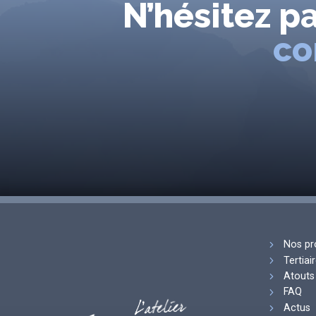
N’hésitez p
co
Nos pr
Tertiai
Atouts 
FAQ
Actus