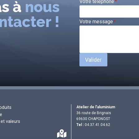
as à
nous
Votre téléphone
*
ntacter !
Votre message
*
Valider
Atelier de l’aluminium
oduits
36 route de Brignais
re
69630 CHAPONOST
et valeurs
Tel :
04.37.41.04.62