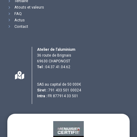
Tertiaire
Atouts et valeurs
FAQ
Actus
Contact
Atelier de l’aluminium
36 route de Brignais
69630 CHAPONOST
Tel :
04.37.41.04.62
SAS au capital de 50 000€
Siret :
791 433 501 00024
Intra :
FR 877914 33 501