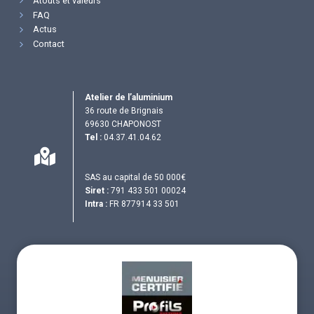
Atouts et valeurs
FAQ
Actus
Contact
Atelier de l’aluminium
36 route de Brignais
69630 CHAPONOST
Tel :
04.37.41.04.62
SAS au capital de 50 000€
Siret :
791 433 501 00024
Intra :
FR 877914 33 501