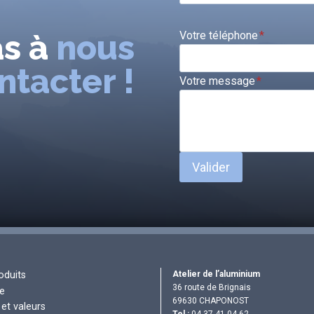
as à
nous
Votre téléphone
*
ntacter !
Votre message
*
Valider
Atelier de l’aluminium
oduits
36 route de Brignais
re
69630 CHAPONOST
et valeurs