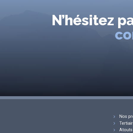
N’hésitez p
co
Nos pr
Tertiai
Atouts 