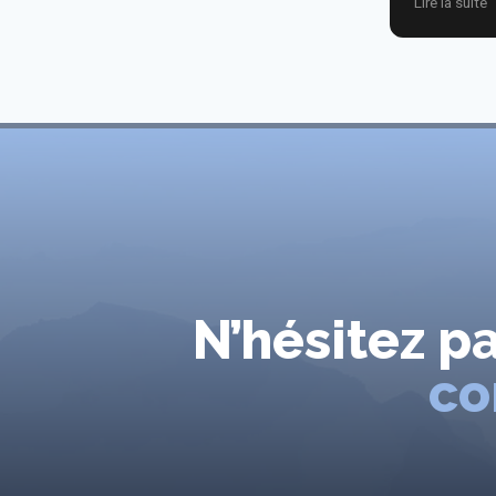
Lire la suite
nous. Je r
N’hésitez p
co