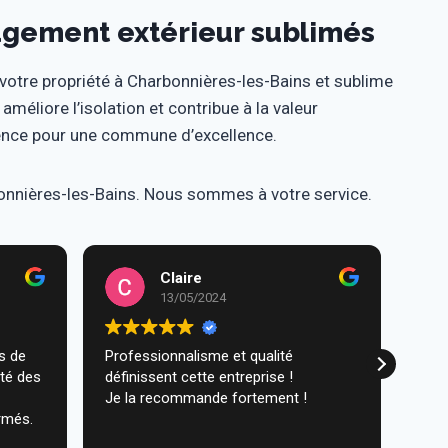
agement extérieur sublimés
otre propriété à Charbonnières-les-Bains et sublime
améliore l’isolation et contribue à la valeur
lence pour une commune d’excellence.
bonnières-les-Bains. Nous sommes à votre service.
Claire
13/05/2024
Professionnalisme et qualité
Trav
ité des
définissent cette entreprise !
comm
Je la recommande fortement !
réal
rmés.
très
ques