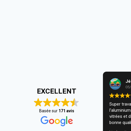
Jé
05
EXCELLENT
Super travai
l'aluminiu
Basée sur
171 avis
vitrées et 
bonne quali
installatio