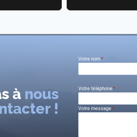
ecommande vivement.
Votre nom
*
as à
nous
Votre téléphone
*
ntacter !
Votre message
*