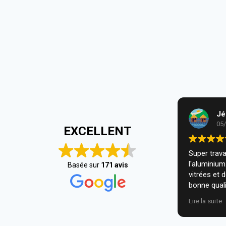
Jé
05
EXCELLENT
Super travai
l'aluminiu
Basée sur
171 avis
vitrées et 
bonne quali
installatio
Lire la suite
nous. Je r