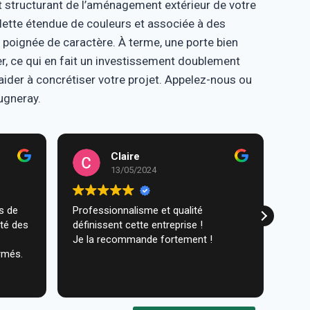
 structurant de l’aménagement extérieur de votre
alette étendue de couleurs et associée à des
 poignée de caractère. À terme, une porte bien
er, ce qui en fait un investissement doublement
 aider à concrétiser votre projet. Appelez-nous ou
ugneray.
Claire
13/05/2024
Professionnalisme et qualité
Trav
ité des
définissent cette entreprise !
comm
Je la recommande fortement !
réal
rmés.
très
ques
Lire 
Nou