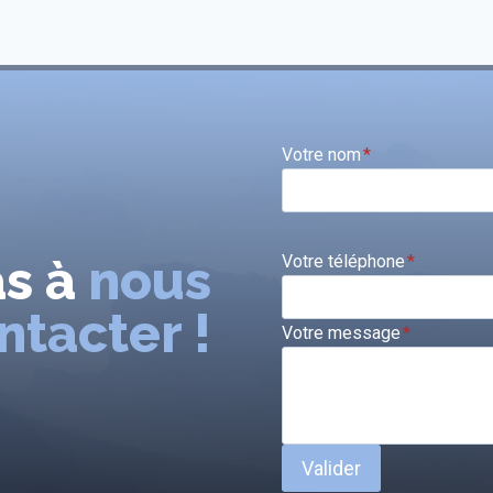
Votre nom
*
as à
nous
Votre téléphone
*
ntacter !
Votre message
*
Valider