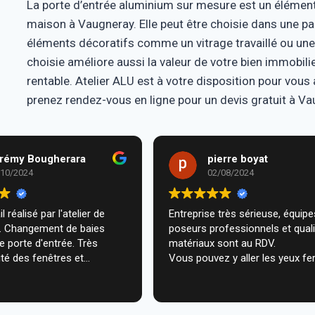
La porte d’entrée aluminium sur mesure est un élément
maison à Vaugneray. Elle peut être choisie dans une p
éléments décoratifs comme un vitrage travaillé ou une
choisie améliore aussi la valeur de votre bien immobili
rentable. Atelier ALU est à votre disposition pour vous
prenez rendez-vous en ligne pour un devis gratuit à Va
rémy Bougherara
pierre boyat
/10/2024
02/08/2024
l réalisé par l'atelier de
Entreprise très sérieuse, équipes de
m. Changement de baies
poseurs professionnels et qual
de porte d'entrée. Très
matériaux sont au RDV.
té des fenêtres et
Vous pouvez y aller les yeux fe
n très professionnelle chez
ecommande vivement.