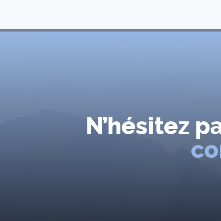
N’hésitez p
co