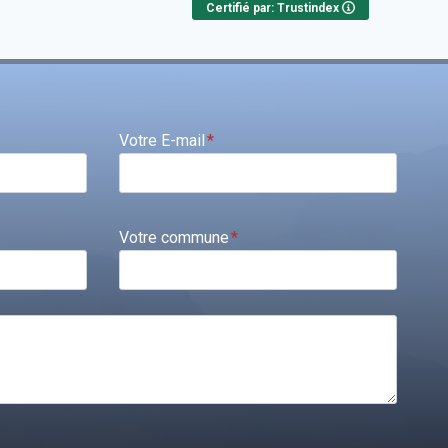
Certifié par: Trustindex
Votre E-mail
*
Votre commune
*