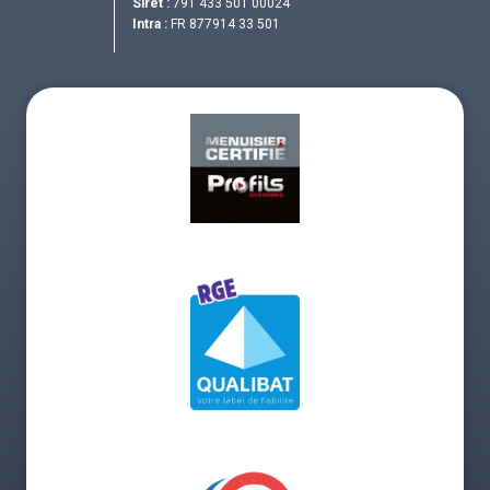
Siret :
791 433 501 00024
Intra :
FR 877914 33 501