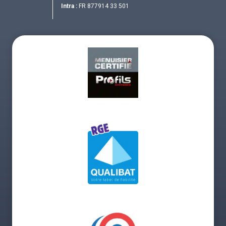
Intra :
FR 877914 33 501