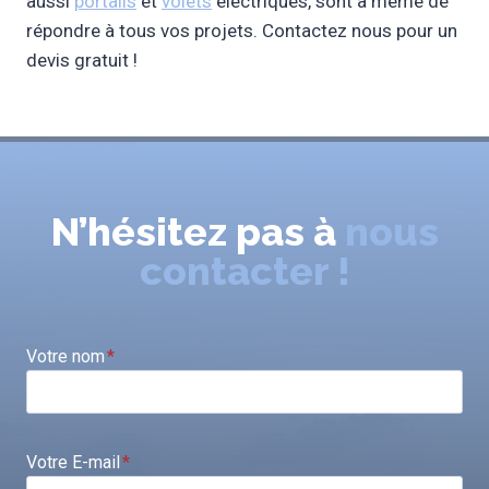
aussi
portails
et
vo
l
ets
électriques, sont à même de
répondre à tous vos projets. Contactez nous pour un
devis gratuit !
N’hésitez pas à
nous
contacter !
Votre nom
*
Votre E-mail
*