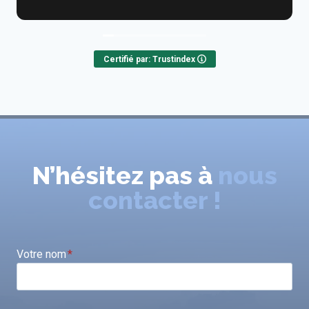
Certifié par: Trustindex
N’hésitez pas à
nous
contacter !
Votre nom
*