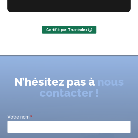
Certifié par: Trustindex
N’hésitez pas à
nous
contacter !
Votre nom
*