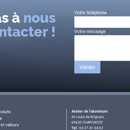
as à
nous
Votre téléphone
*
ntacter !
Votre message
*
Valider
Atelier de l’aluminium
oduits
36 route de Brignais
re
69630 CHAPONOST
et valeurs
Tel :
04.37.41.04.62