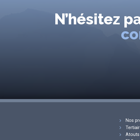
N’hésitez p
co
Nos pr
Tertiai
Atouts 