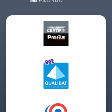
Intra :
FR 877914 33 501