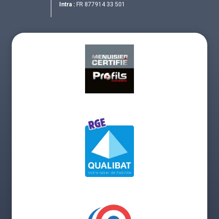
Intra :
FR 877914 33 501