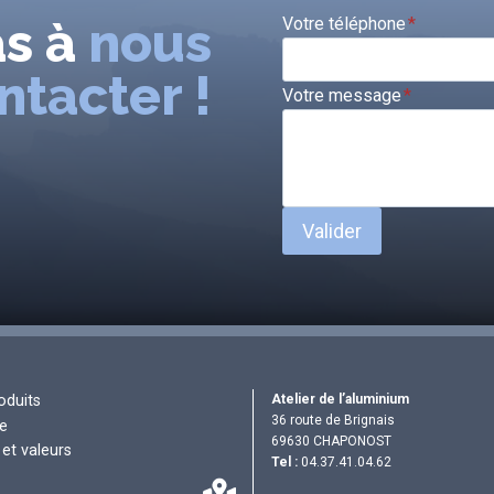
as à
nous
Votre téléphone
*
ntacter !
Votre message
*
Valider
Atelier de l’aluminium
oduits
36 route de Brignais
re
69630 CHAPONOST
et valeurs
Tel :
04.37.41.04.62