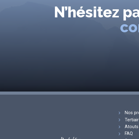
N’hésitez p
co
Nos pr
Tertiai
Atouts 
FAQ