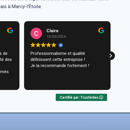
is à Marcy-l’Étoile.
Claire
13/05/2024
Professionnalisme et qualité
Trav
ité des
définissent cette entreprise !
comm
Je la recommande fortement !
réal
rmés.
très
ques
Lire 
Nou
Certifié par: Trustindex