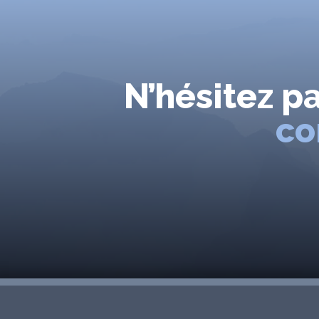
N’hésitez p
co