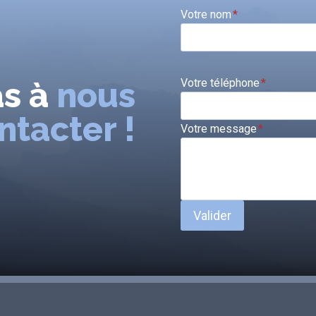
Votre nom
*
as à
nous
Votre téléphone
*
ntacter !
Votre message
*
Valider