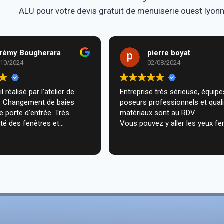
ALU pour votre devis gratuit de menuiserie ouest lyonna
rémy Bougherara
pierre boyat
/10/2024
02/08/2024
l réalisé par l'atelier de
Entreprise très sérieuse, équipes de
m. Changement de baies
poseurs professionnels et qual
de porte d'entrée. Très
matériaux sont au RDV.
té des fenêtres et
Vous pouvez y aller les yeux fe
n très professionnelle chez
ecommande vivement.