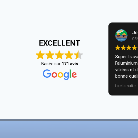
Jé
05
EXCELLENT
Super travai
l'aluminiu
Basée sur
171 avis
vitrées et 
bonne quali
installatio
Lire la suite
nous. Je r