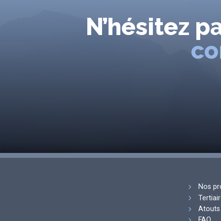
N’hésitez p
co
Nos pr
Tertiai
Atouts 
FAQ