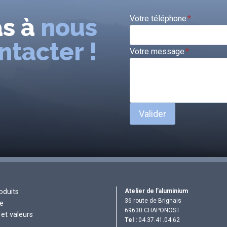
as à
nous
Votre téléphone
*
ntacter !
Votre message
*
Valider
Atelier de l’aluminium
oduits
36 route de Brignais
re
69630 CHAPONOST
et valeurs
Tel :
04.37.41.04.62