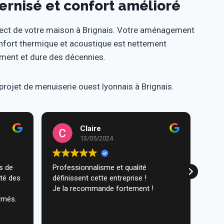
nisé et confort amélioré
ect de votre maison à Brignais. Votre aménagement
onfort thermique et acoustique est nettement
ment et dure des décennies.
projet de menuiserie ouest lyonnais à Brignais.
Claire
13/05/2024
Professionnalisme et qualité
Trav
ité des
définissent cette entreprise !
comm
Je la recommande fortement !
réal
rmés.
très
ques
Lire 
Nou