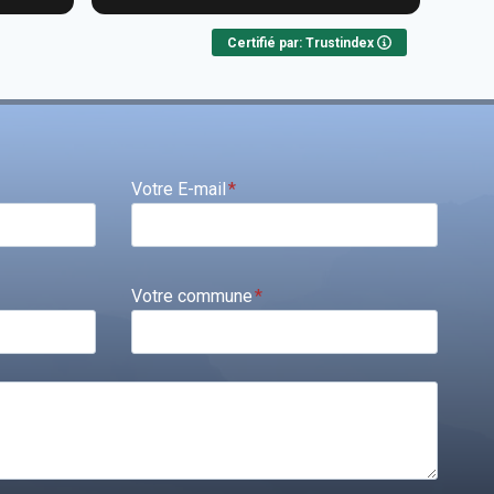
Certifié par: Trustindex
Votre E-mail
*
Votre commune
*