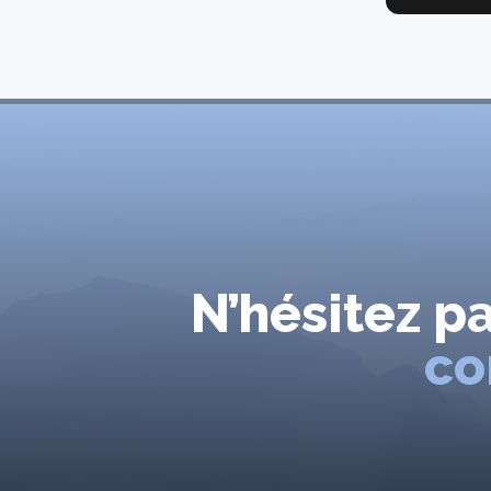
N’hésitez p
co