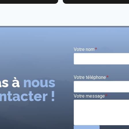
Votre nom
*
as à
nous
Votre téléphone
*
ntacter !
Votre message
*