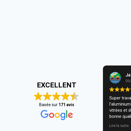
Jé
05
EXCELLENT
Super travai
l'aluminiu
Basée sur
171 avis
vitrées et 
bonne quali
installatio
Lire la suite
nous. Je r