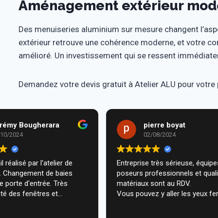
Aménagement extérieur moder
Des menuiseries aluminium sur mesure changent l’asp
extérieur retrouve une cohérence moderne, et votre c
amélioré. Un investissement qui se ressent immédiate
Demandez votre devis gratuit à Atelier ALU pour votre 
rémy Bougherara
pierre boyat
/10/2024
02/08/2024
l réalisé par l'atelier de
Entreprise très sérieuse, équipes de
m. Changement de baies
poseurs professionnels et qual
de porte d'entrée. Très
matériaux sont au RDV.
té des fenêtres et
Vous pouvez y aller les yeux fe
n très professionnelle chez
ecommande vivement.