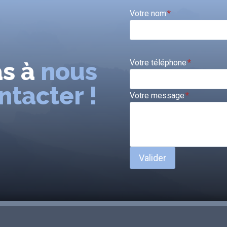
Votre nom
*
as à
nous
Votre téléphone
*
ntacter !
Votre message
*
Valider