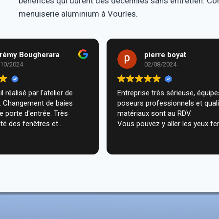
bénéfices qui durent des décennies sans entretien. Con
menuiserie aluminium à Vourles.
rémy Bougherara
pierre boyat
/10/2024
02/08/2024
l réalisé par l'atelier de
Entreprise très sérieuse, équipes de
m. Changement de baies
poseurs professionnels et qual
de porte d'entrée. Très
matériaux sont au RDV.
té des fenêtres et
Vous pouvez y aller les yeux fe
n très professionnelle chez
ecommande vivement.