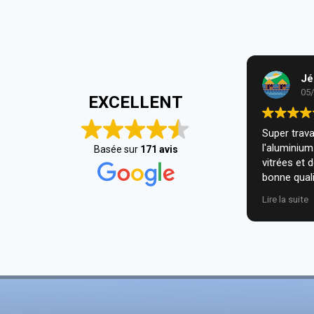
Jé
05
EXCELLENT
Super travai
l'aluminiu
Basée sur
171 avis
vitrées et 
bonne quali
installatio
Lire la suite
nous. Je r