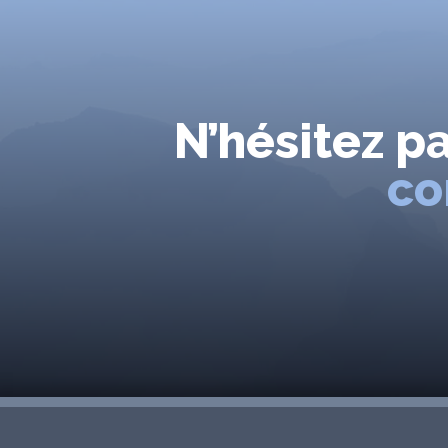
N’hésitez p
co