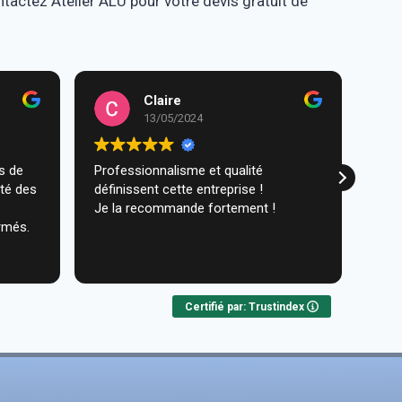
tactez Atelier ALU pour votre devis gratuit de
Claire
13/05/2024
Professionnalisme et qualité
Trav
ité des
définissent cette entreprise !
comm
Je la recommande fortement !
réal
rmés.
très
ques
Lire 
Nou
Certifié par: Trustindex