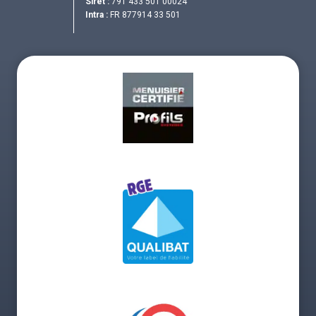
Siret :
791 433 501 00024
Intra :
FR 877914 33 501