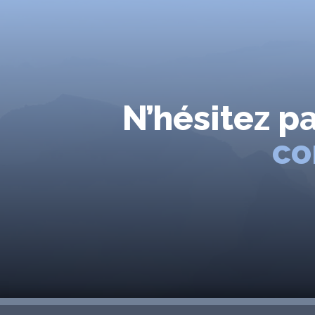
N’hésitez p
co