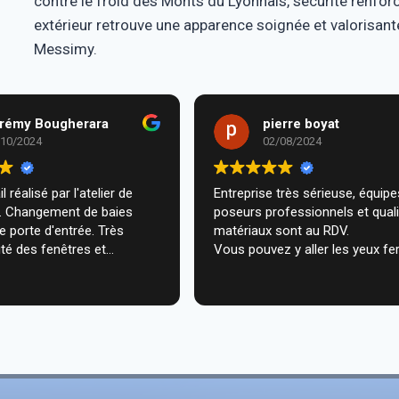
contre le froid des Monts du Lyonnais, sécurité renf
extérieur retrouve une apparence soignée et valorisante
Messimy.
rémy Bougherara
pierre boyat
/10/2024
02/08/2024
l réalisé par l'atelier de
Entreprise très sérieuse, équipes de
m. Changement de baies
poseurs professionnels et qual
de porte d'entrée. Très
matériaux sont au RDV.
té des fenêtres et
Vous pouvez y aller les yeux fe
n très professionnelle chez
ecommande vivement.