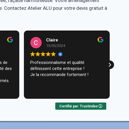
orcée, façade harmonieuse. Votre aménagement
. Contactez Atelier ALU pour votre devis gratuit à
Claire
13/05/2024
Professionnalisme et qualité
Trav
ité des
définissent cette entreprise !
comm
Je la recommande fortement !
réal
rmés.
très
ques
Lire 
Nou
Certifié par: Trustindex