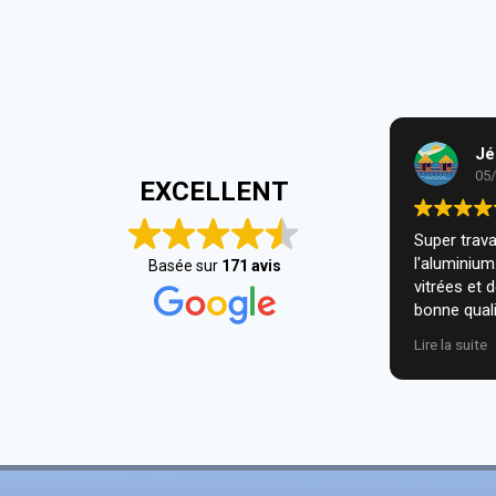
Jé
05
EXCELLENT
Super travai
l'aluminiu
Basée sur
171 avis
vitrées et 
bonne quali
installatio
Lire la suite
nous. Je r