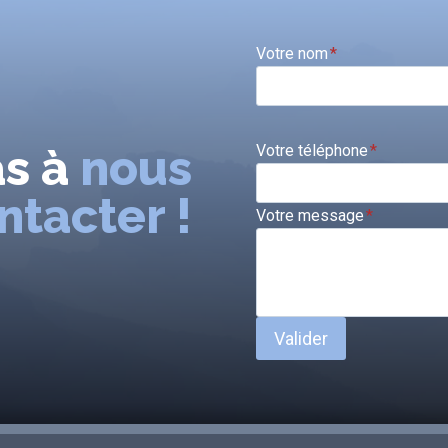
Votre nom
*
as à
nous
Votre téléphone
*
ntacter !
Votre message
*
Valider