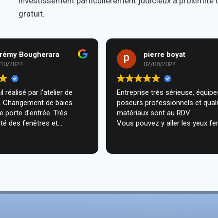
investissement particulièrement judicieux à proximité 
gratuit.
rémy Bougherara
pierre boyat
/10/2024
02/08/2024
l réalisé par l'atelier de
Entreprise très sérieuse, équipes de
m. Changement de baies
poseurs professionnels et qual
de porte d'entrée. Très
matériaux sont au RDV.
té des fenêtres et
Vous pouvez y aller les yeux fe
n très professionnelle chez
ecommande vivement.