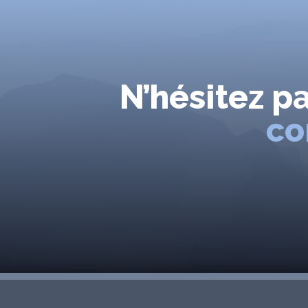
N’hésitez p
co