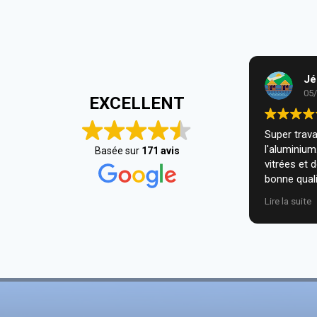
Jé
05
EXCELLENT
Super travai
l'aluminiu
Basée sur
171 avis
vitrées et 
bonne quali
installatio
Lire la suite
nous. Je r