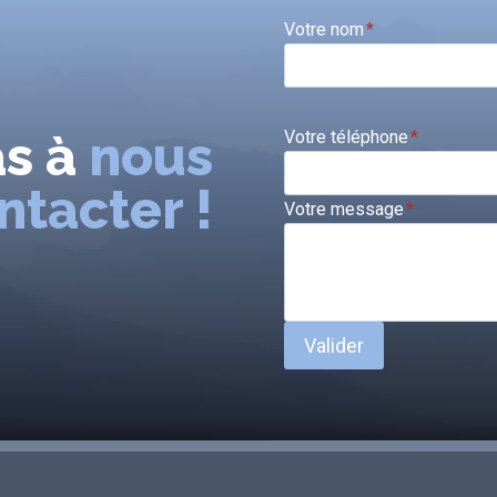
Votre nom
*
as à
nous
Votre téléphone
*
ntacter !
Votre message
*
Valider