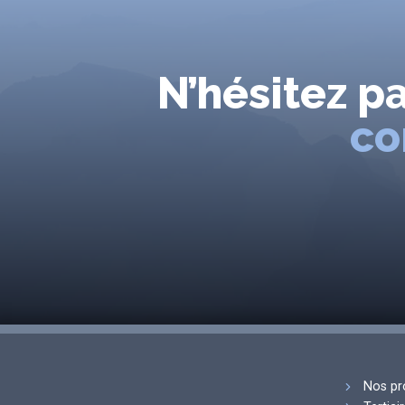
N’hésitez p
co
Nos pr