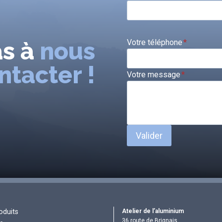
as à
nous
Votre téléphone
*
ntacter !
Votre message
*
Valider
Atelier de l’aluminium
oduits
36 route de Brignais