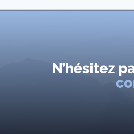
N’hésitez p
co