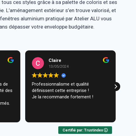
ous ces styles grâce à sa palette de coloris et ses
sée. L’aménagement extérieur s’en trouve valorisé, et
x fenêtres aluminium pratiqué par Atelier ALU vous
ns dépasser votre enveloppe budgétaire.
Claire
13/05/2024
Professionnalisme et qualité
Trav
ité des
définissent cette entreprise !
comm
Je la recommande fortement !
réal
rmés.
très
ques
Lire 
Nou
Certifié par: Trustindex