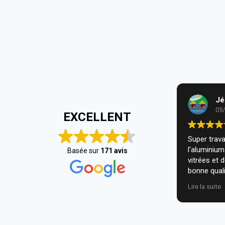
Jé
05
EXCELLENT
Super travai
l'aluminiu
Basée sur
171 avis
vitrées et 
bonne quali
installatio
Lire la suite
nous. Je r