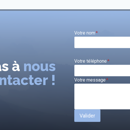
Votre nom
*
as à
nous
Votre téléphone
*
ntacter !
Votre message
*
Valider