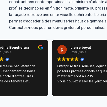
constructions contemporaines. L’aluminium s’adapte à t
profilés déclinables en finition mate, brillante ou bros
la façade retrouve une unité visuelle cohérente. Le pri
permet d’accéder à des menuiseries haut de gamme sa
Contactez-nous pour un devis gratuit et personnalisé.
rémy Bougherara
pierre boyat
/10/2024
02/08/2024
l réalisé par l'atelier de
Entreprise très sérieuse, équipes de
m. Changement de baies
poseurs professionnels et qual
de porte d'entrée. Très
matériaux sont au RDV.
té des fenêtres et
Vous pouvez y aller les yeux fe
n très professionnelle chez
ecommande vivement.