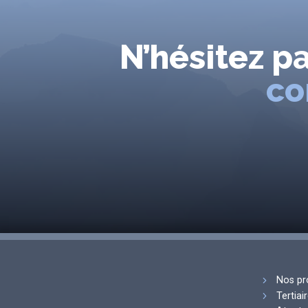
N’hésitez p
co
Nos pr
Tertiai