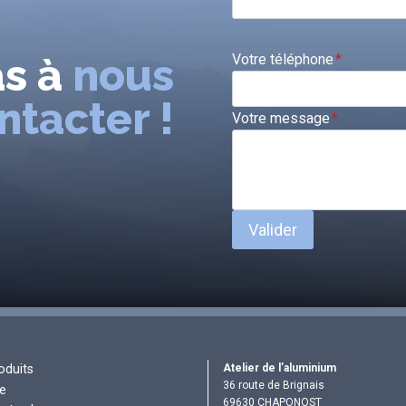
as à
nous
Votre téléphone
*
ntacter !
Votre message
*
Valider
Atelier de l’aluminium
oduits
36 route de Brignais
re
69630 CHAPONOST