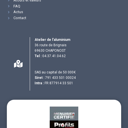
Atouts et valeurs
FAQ
Actus
Contact
Atelier de l’aluminium
36 route de Brignais
69630 CHAPONOST
Tel :
04.37.41.04.62
SAS au capital de 50 000€
Siret :
791 433 501 00024
Intra :
FR 877914 33 501