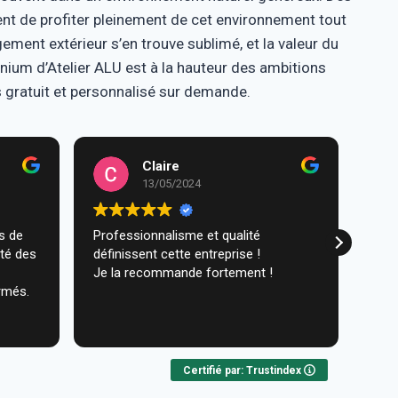
nt de profiter pleinement de cet environnement tout
ment extérieur s’en trouve sublimé, et la valeur du
inium d’Atelier ALU est à la hauteur des ambitions
gratuit et personnalisé sur demande.
Claire
13/05/2024
Professionnalisme et qualité
Trav
ité des
définissent cette entreprise !
comm
Je la recommande fortement !
réal
rmés.
très
ques
Lire 
Nou
Certifié par: Trustindex