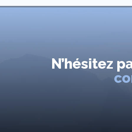
N’hésitez p
co