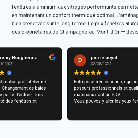
fenêtres aluminium aux vitrages performants permette
en maintenant un confort thermique optimal. L’aménage
bien préservée sur le long terme. Le prix fenêtres alum
des propriétaires de Champagne-au-Mont-d’Or — devis 
rémy Bougherara
pierre boyat
/10/2024
02/08/2024
l réalisé par l'atelier de
Entreprise très sérieuse, équipes de
m. Changement de baies
poseurs professionnels et qual
de porte d'entrée. Très
matériaux sont au RDV.
té des fenêtres et
Vous pouvez y aller les yeux fe
n très professionnelle chez
ecommande vivement.