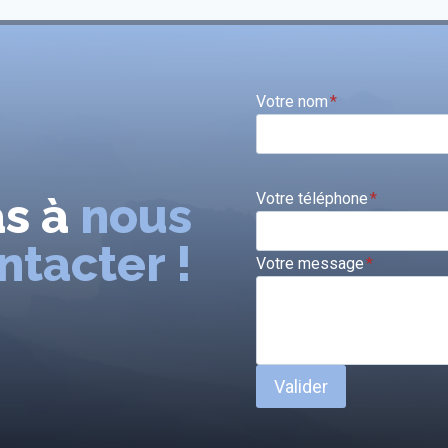
Votre nom
*
as à
nous
Votre téléphone
*
ntacter !
Votre message
*
Valider