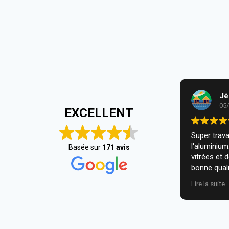
Jé
05
EXCELLENT
Super travai
l'aluminiu
Basée sur
171 avis
vitrées et 
bonne quali
installatio
Lire la suite
nous. Je r