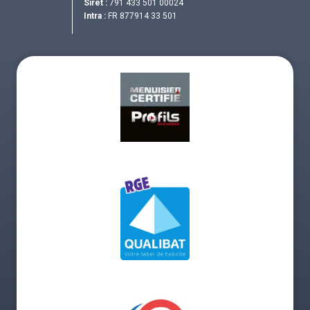
Siret :
791 433 501 00024
Intra :
FR 877914 33 501