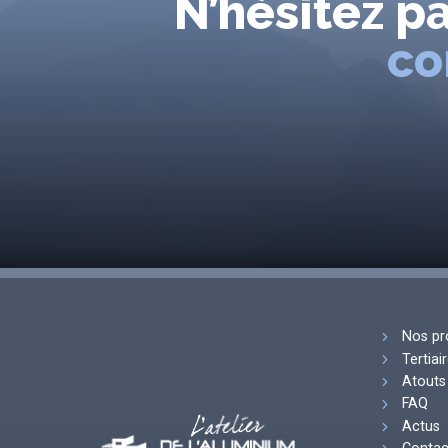
N’hésitez p
co
Nos pr
Tertiai
Atouts 
FAQ
Actus