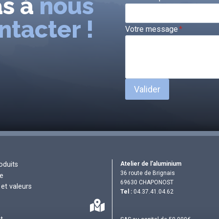
as à
nous
ntacter !
Votre message
*
Valider
Atelier de l’aluminium
oduits
36 route de Brignais
re
69630 CHAPONOST
et valeurs
Tel :
04.37.41.04.62