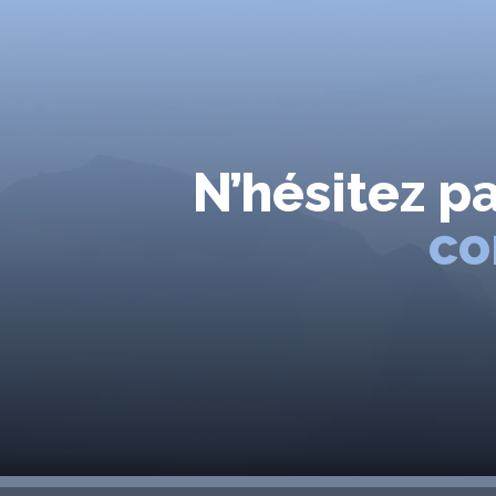
N’hésitez p
co