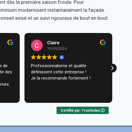
ent dès la première saison froide. Pour
luminium modernisent instantanément la façade.
seil avisé et un suivi rigoureux de bout en bout.
Claire
13/05/2024
Professionnalisme et qualité
Trav
ité des
définissent cette entreprise !
comm
Je la recommande fortement !
réal
rmés.
très
ques
Lire 
Nou
Certifié par: Trustindex