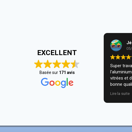
Jé
05
EXCELLENT
Super travai
l'aluminiu
Basée sur
171 avis
vitrées et 
bonne quali
installatio
Lire la suite
nous. Je r