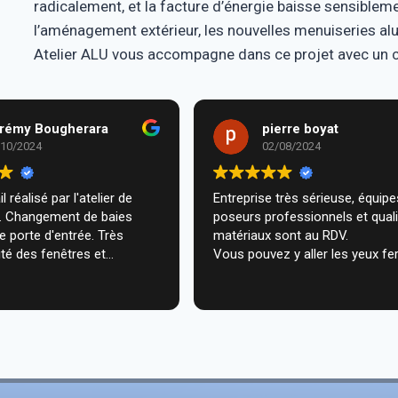
radicalement, et la facture d’énergie baisse sensiblem
l’aménagement extérieur, les nouvelles menuiseries a
Atelier ALU vous accompagne dans ce projet avec un con
rémy Bougherara
pierre boyat
/10/2024
02/08/2024
l réalisé par l'atelier de
Entreprise très sérieuse, équipes de
m. Changement de baies
poseurs professionnels et qual
de porte d'entrée. Très
matériaux sont au RDV.
té des fenêtres et
Vous pouvez y aller les yeux fe
n très professionnelle chez
ecommande vivement.