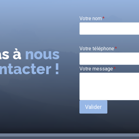
Votre nom
*
as à
nous
Votre téléphone
*
ntacter !
Votre message
*
Valider