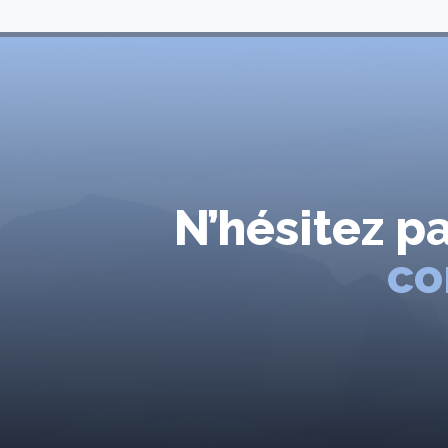
N’hésitez p
co