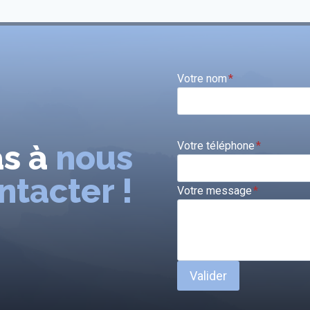
Votre nom
*
as à
nous
Votre téléphone
*
ntacter !
Votre message
*
Valider