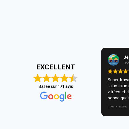
Jé
05
EXCELLENT
Super travai
l'aluminiu
Basée sur
171 avis
vitrées et 
bonne quali
installatio
Lire la suite
nous. Je r