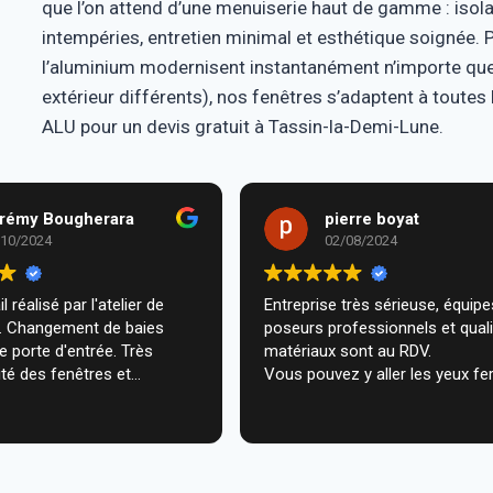
que l’on attend d’une menuiserie haut de gamme : isol
intempéries, entretien minimal et esthétique soignée. P
l’aluminium modernisent instantanément n’importe quell
extérieur différents), nos fenêtres s’adaptent à toutes
ALU pour un devis gratuit à Tassin-la-Demi-Lune.
rémy Bougherara
pierre boyat
/10/2024
02/08/2024
l réalisé par l'atelier de
Entreprise très sérieuse, équipes de
m. Changement de baies
poseurs professionnels et qual
de porte d'entrée. Très
matériaux sont au RDV.
té des fenêtres et
Vous pouvez y aller les yeux fe
n très professionnelle chez
ecommande vivement.