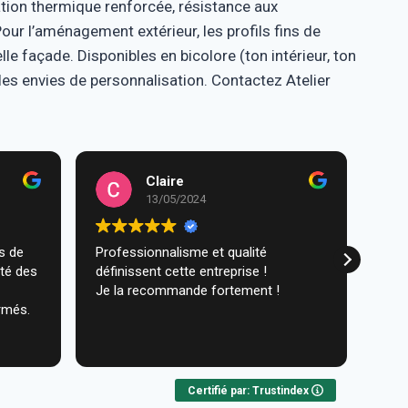
ation thermique renforcée, résistance aux
our l’aménagement extérieur, les profils fins de
e façade. Disponibles en bicolore (ton intérieur, ton
 les envies de personnalisation. Contactez Atelier
Claire
13/05/2024
Professionnalisme et qualité
Trav
ité des
définissent cette entreprise !
comm
Je la recommande fortement !
réal
rmés.
très
ques
Lire 
Nou
Certifié par: Trustindex