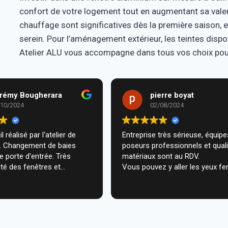
confort de votre logement tout en augmentant sa vale
chauffage sont significatives dès la première saison, e
serein. Pour l’aménagement extérieur, les teintes disp
Atelier ALU vous accompagne dans tous vos choix pour 
rémy Bougherara
pierre boyat
/10/2024
02/08/2024
l réalisé par l'atelier de
Entreprise très sérieuse, équipes de
m. Changement de baies
poseurs professionnels et qual
de porte d'entrée. Très
matériaux sont au RDV.
té des fenêtres et
Vous pouvez y aller les yeux fe
n très professionnelle chez
ecommande vivement.