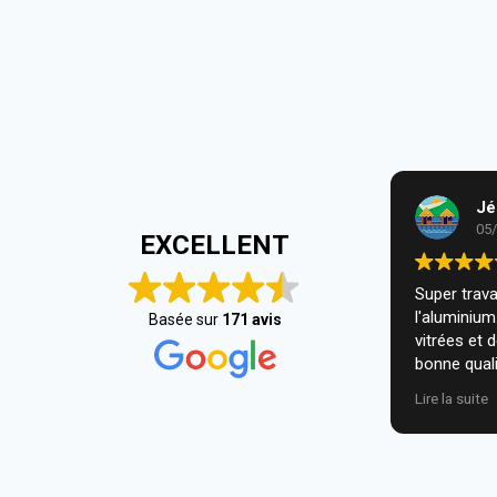
Jé
05
EXCELLENT
Super travai
l'aluminiu
Basée sur
171 avis
vitrées et 
bonne quali
installatio
Lire la suite
nous. Je r