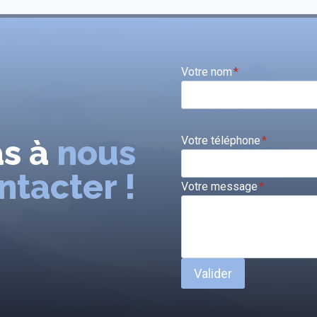
Votre nom
*
as à
nous
Votre téléphone
*
ntacter !
Votre message
*
Valider