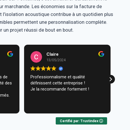
ur marchande. Les économies sur la facture de
t l’isolation acoustique contribue à un quotidien plus
onibles permettent une personnalisation complète.
un projet réussi de bout en bout.
Claire
13/05/2024
Professionnalisme et qualité
Trav
ité des
définissent cette entreprise !
comm
Je la recommande fortement !
réal
rmés.
très
ques
Lire 
Nou
Certifié par: Trustindex