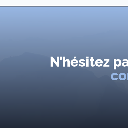
N’hésitez p
co