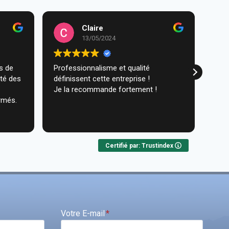
Claire
13/05/2024
Professionnalisme et qualité
Trav
ité des
définissent cette entreprise !
comm
Je la recommande fortement !
réal
rmés.
très
ques
Lire 
Nou
Certifié par: Trustindex
Votre E-mail
*