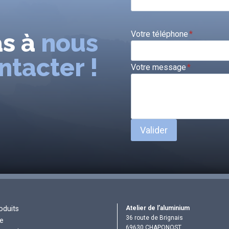
as à
nous
Votre téléphone
*
ntacter !
Votre message
*
Valider
Atelier de l’aluminium
oduits
36 route de Brignais
re
69630 CHAPONOST