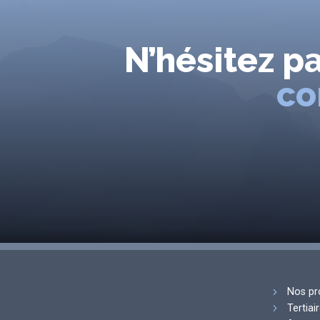
N’hésitez p
co
Nos pr
Tertiai